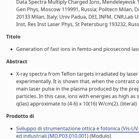
Data Spectra Multiply Charged Ions, Mendeleyevsk 1
Gen Phys, Moscow 119991, Russia; Politecn Milan, Dep
20133 Milan, Italy; Univ Padua, DEI, INFM, CNR,Lab Ul
Inst, Res Inst Laser Phys, St Petersburg 193232, Russia
Titolo
Generation of fast ions in femto-and picosecond laser
Abstract
X-ray spectra from Teflon targets irradiated by laser
experimentally. It is shown that, when the contrast of 
main laser pulse in the plasma produced by the prepu
particles. In this case, ions with energies as high as 
q(las) approximate to (4-6) x 10(16) W/cm(2). (literal)
Prodotto di
Sviluppo di strumentazione ottica e fotonica (Vis-UV-X
ed industriali (MD.P03.010.001)
(Modulo)