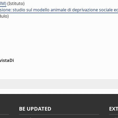
NMM)
(Istituto)
esione: studio sul modello animale di deprivazione sociale e
ulo)
vistaDi
BE UPDATED
EX