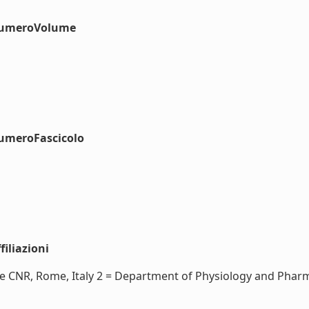
#numeroVolume
numeroFascicolo
iliazioni
e CNR, Rome, Italy 2 = Department of Physiology and Pharm