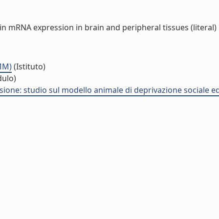
n mRNA expression in brain and peripheral tissues (literal)
NMM)
(Istituto)
ulo)
esione: studio sul modello animale di deprivazione sociale e