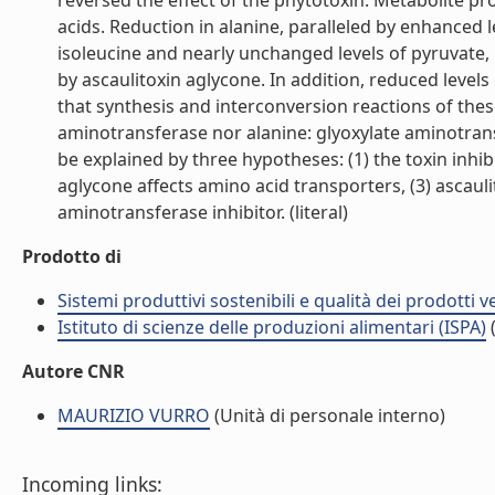
reversed the effect of the phytotoxin. Metabolite pr
acids. Reduction in alanine, paralleled by enhanced 
isoleucine and nearly unchanged levels of pyruvate, 
by ascaulitoxin aglycone. In addition, reduced leve
that synthesis and interconversion reactions of the
aminotransferase nor alanine: glyoxylate aminotrans
be explained by three hypotheses: (1) the toxin inhi
aglycone affects amino acid transporters, (3) ascauli
aminotransferase inhibitor. (literal)
Prodotto di
Sistemi produttivi sostenibili e qualità dei prodotti 
Istituto di scienze delle produzioni alimentari (ISPA)
(
Autore CNR
MAURIZIO VURRO
(Unità di personale interno)
Incoming links: