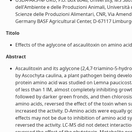
USDA-ARS-NPURU, P.O. Box 8048, University, MS 38677
dell'Ambiente e delle Produzioni Animali, Università di
Scienze delle Produzioni Alimentari, CNR, Via Amend
Germany BASF Agricultural Center, D-67117 Limburge
Titolo
Effects of the aglycone of ascaulitoxin on amino aci
Abstract
Ascaulitoxin and its aglycone (2,4,7-triamino-5-hyd
by Ascochyta caulina, a plant pathogen being develo
protein amino acid was studied on Lemna paucicostata
of less than 1 lM, almost completely inhibiting growth
followed by darker green fronds, and then chlorosis
amino acids, reversed the effect of the toxin when
increased the activity. D-Amino acids were equally go
effects may not be due to inhibition of amino acid s
reversed the activity. LC-MS did not detect interact