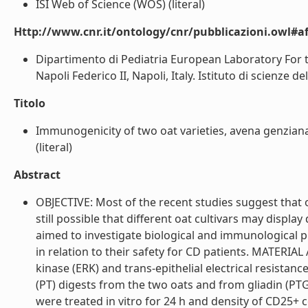
ISI Web of Science (WOS) (literal)
Http://www.cnr.it/ontology/cnr/pubblicazioni.owl#aff
Dipartimento di Pediatria European Laboratory For th
Napoli Federico II, Napoli, Italy. Istituto di scienze del
Titolo
Immunogenicity of two oat varieties, avena genziana 
(literal)
Abstract
OBJECTIVE: Most of the recent studies suggest that oa
still possible that different oat cultivars may displa
aimed to investigate biological and immunological p
in relation to their safety for CD patients. MATERI
kinase (ERK) and trans-epithelial electrical resistanc
(PT) digests from the two oats and from gliadin (PT
were treated in vitro for 24 h and density of CD25+ c