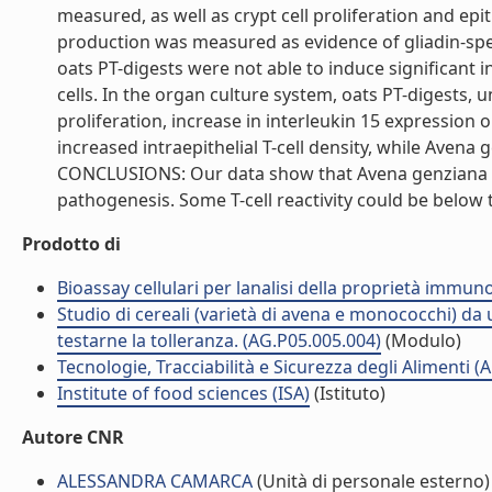
measured, as well as crypt cell proliferation and epith
production was measured as evidence of gliadin-speci
oats PT-digests were not able to induce significant
cells. In the organ culture system, oats PT-digests, u
proliferation, increase in interleukin 15 expression
increased intraepithelial T-cell density, while Avena 
CONCLUSIONS: Our data show that Avena genziana and
pathogenesis. Some T-cell reactivity could be below th
Prodotto di
Bioassay cellulari per lanalisi della proprietà immun
Studio di cereali (varietà di avena e monococchi) da ut
testarne la tolleranza. (AG.P05.005.004)
(Modulo)
Tecnologie, Tracciabilità e Sicurezza degli Alimenti (
Institute of food sciences (ISA)
(Istituto)
Autore CNR
ALESSANDRA CAMARCA
(Unità di personale esterno)