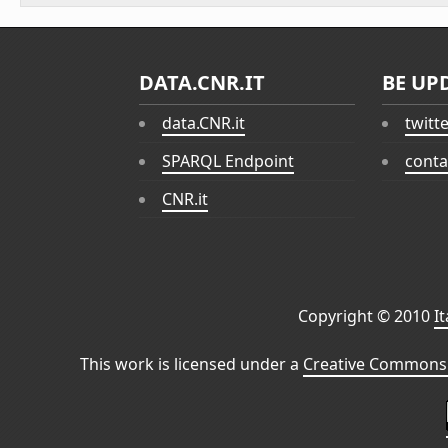
DATA.CNR.IT
BE UP
data.CNR.it
twitt
SPARQL Endpoint
conta
CNR.it
Copyright © 2010
I
This work is licensed under a
Creative Commons 