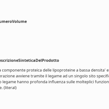
#numeroVolume
scrizioneSinteticaDelProdotto
 componente proteica delle lipoproteine a bassa densita' e' 
razione avviene tramite il legame ad un singolo sito specific
egame hanno profonda influenza sulle molteplici funzioni de
 (literal)