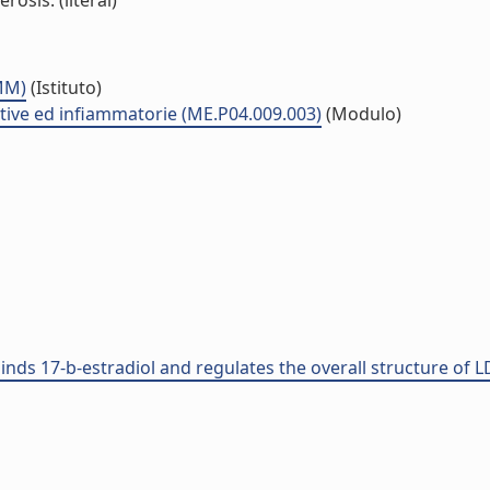
rosis. (literal)
NMM)
(Istituto)
tive ed infiammatorie (ME.P04.009.003)
(Modulo)
inds 17-b-estradiol and regulates the overall structure of L