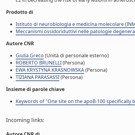
E2 in decreasing the risk of early lesions in atheroscle
Prodotto di
Istituto di neurobiologia e medicina molecolare (I
Meccanismi ossidoriduttivi nelle patologie degenera
Autore CNR
Giulia Greco
(Unità di personale esterno)
ROBERTO BRUNELLI
(Persona)
EWA KRYSTYNA KRASNOWSKA
(Persona)
TIZIANA PARASASSI
(Persona)
Insieme di parole chiave
Keywords of "One site on the apoB-100 specifically b
Incoming links:
Autore CNR di