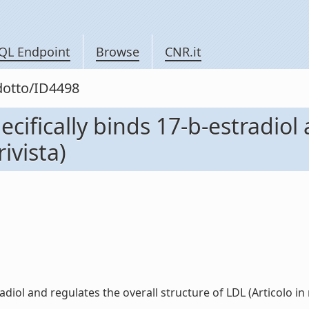
QL Endpoint
Browse
CNR.it
odotto/ID4498
cifically binds 17-b-estradiol 
rivista)
iol and regulates the overall structure of LDL (Articolo in riv