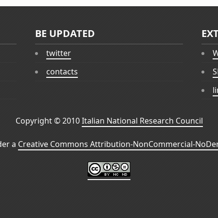
BE UPDATED
EX
twitter
W
contacts
S
l
Copyright © 2010
Italian National Research Council
der a
Creative Commons Attribution-NonCommercial-NoDeri