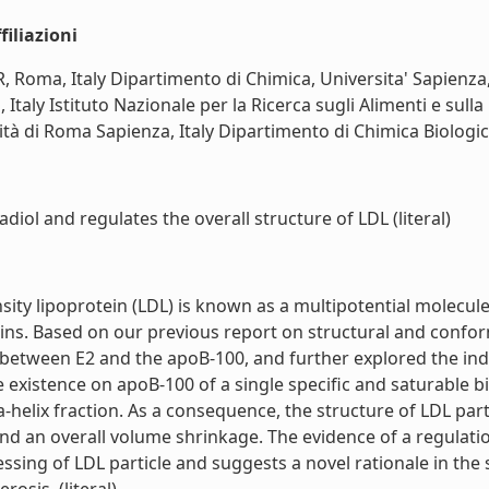
iliazioni
R, Roma, Italy Dipartimento di Chimica, Universita' Sapienz
Italy Istituto Nazionale per la Ricerca sugli Alimenti e sull
à di Roma Sapienza, Italy Dipartimento di Chimica Biologica, 
diol and regulates the overall structure of LDL (literal)
ty lipoprotein (LDL) is known as a multipotential molecule 
ains. Based on our previous report on structural and confo
on between E2 and the apoB-100, and further explored the in
e existence on apoB-100 of a single specific and saturable b
a-helix fraction. As a consequence, the structure of LDL part
and an overall volume shrinkage. The evidence of a regulati
essing of LDL particle and suggests a novel rationale in the