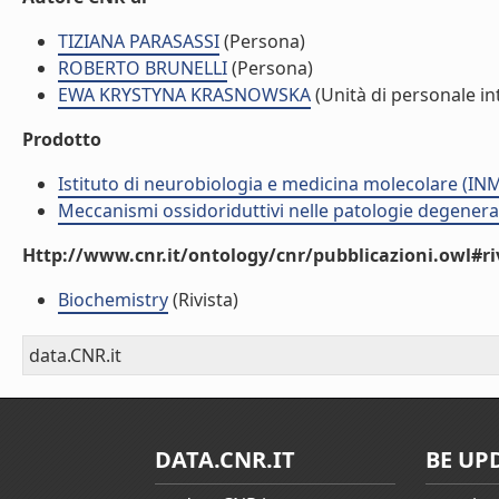
TIZIANA PARASASSI
(Persona)
ROBERTO BRUNELLI
(Persona)
EWA KRYSTYNA KRASNOWSKA
(Unità di personale in
Prodotto
Istituto di neurobiologia e medicina molecolare (I
Meccanismi ossidoriduttivi nelle patologie degenera
Http://www.cnr.it/ontology/cnr/pubblicazioni.owl#ri
Biochemistry
(Rivista)
data.CNR.it
DATA.CNR.IT
BE UP