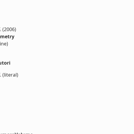
. (2006)
ometry
ine)
utori
(literal)