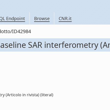
QL Endpoint
Browse
CNR.it
odotto/ID42984
eline SAR interferometry (Arti
Articolo in rivista) (literal)