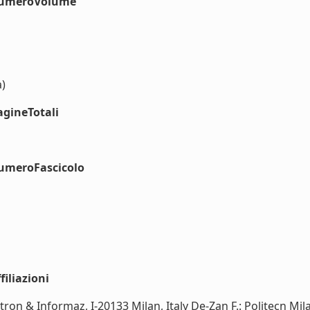
#numeroVolume
a)
agineTotali
numeroFascicolo
iliazioni
tron & Informaz, I-20133 Milan, Italy De-Zan F.: Politecn Mil