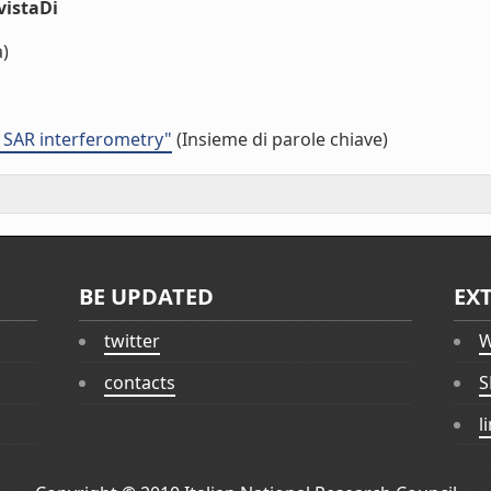
vistaDi
a)
e SAR interferometry"
(Insieme di parole chiave)
BE UPDATED
EX
twitter
W
contacts
S
l