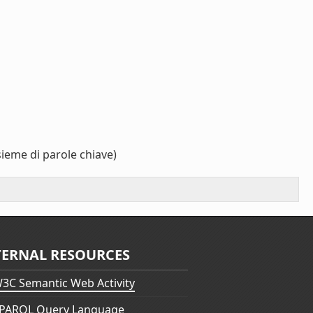
sieme di parole chiave)
TERNAL RESOURCES
3C Semantic Web Activity
PARQL Query Language