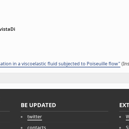
vistaDi
ion in a viscoelastic fluid subjected to Poiseuille flow"
(In
BE UPDATED
EX
twitter
W
contacts
S