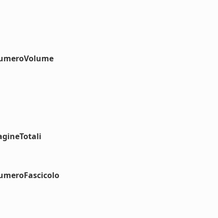
#numeroVolume
agineTotali
numeroFascicolo