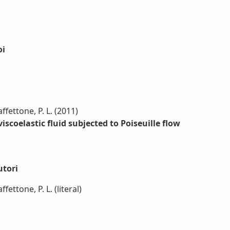
oi
ffettone, P. L. (2011)
iscoelastic fluid subjected to Poiseuille flow
utori
fettone, P. L. (literal)