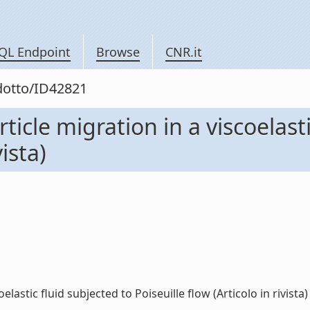
QL Endpoint
Browse
CNR.it
odotto/ID42821
icle migration in a viscoelasti
vista)
astic fluid subjected to Poiseuille flow (Articolo in rivista) (