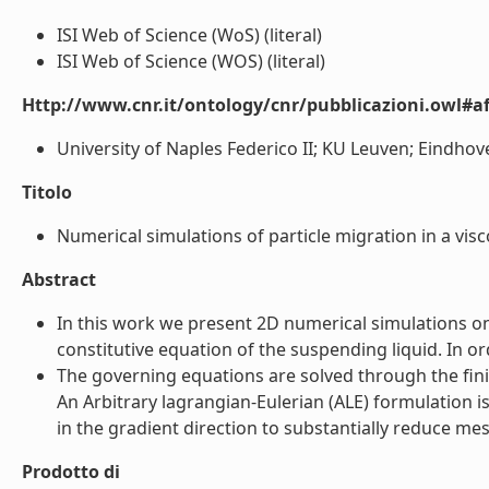
ISI Web of Science (WoS) (literal)
ISI Web of Science (WOS) (literal)
Http://www.cnr.it/ontology/cnr/pubblicazioni.owl#aff
University of Naples Federico II; KU Leuven; Eindhove
Titolo
Numerical simulations of particle migration in a viscoe
Abstract
In this work we present 2D numerical simulations on 
constitutive equation of the suspending liquid. In order
The governing equations are solved through the finit
An Arbitrary lagrangian-Eulerian (ALE) formulation i
in the gradient direction to substantially reduce mes
Prodotto di