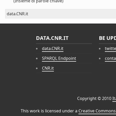
(Insieme di parole chiave)
data.CNR.it
DATA.CNR.IT
BE UP
data.CNR.it
twitt
SPARQL Endpoint
conta
CNR.it
Copyright © 2010
I
This work is licensed under a
Creative Commons 