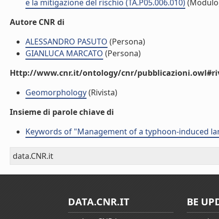
e la mitigazione del rischio (TA.P05.006.010)
(Modulo
Autore CNR di
ALESSANDRO PASUTO
(Persona)
GIANLUCA MARCATO
(Persona)
Http://www.cnr.it/ontology/cnr/pubblicazioni.owl#ri
Geomorphology
(Rivista)
Insieme di parole chiave di
Keywords of "Management of a typhoon-induced lan
data.CNR.it
DATA.CNR.IT
BE UP