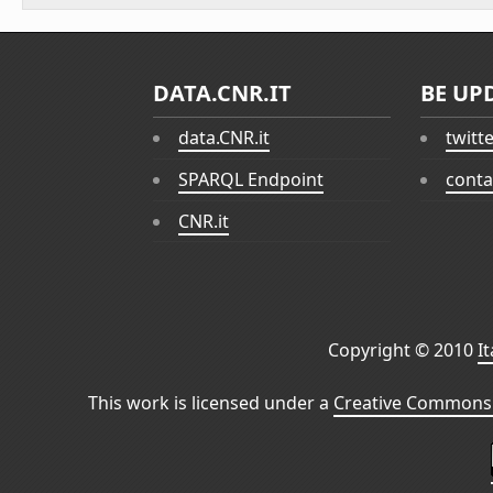
DATA.CNR.IT
BE UP
data.CNR.it
twitt
SPARQL Endpoint
conta
CNR.it
Copyright © 2010
I
This work is licensed under a
Creative Commons 