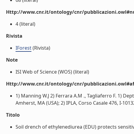
68 (literal)
Http://www.cnr.it/ontology/cnr/pubblicazioni.owl
4 (literal)
Rivista
IForest
(Rivista)
Note
ISI Web of Science (WOS) (literal)
Http://www.cnr.it/ontology/cnr/pubblicazioni.owl#aff
1) Manning W.J 2) Ferrara A.M ., Tagliaferro F. 1) Dep
Amherst, MA (USA); 2) IPLA, Corso Casale 476, I-10132 T
Titolo
Soil drench of ethylenediurea (EDU) protects sensitiv