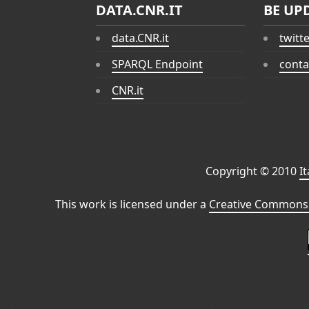
DATA.CNR.IT
BE UP
data.CNR.it
twitt
SPARQL Endpoint
conta
CNR.it
Copyright © 2010
I
This work is licensed under a
Creative Commons 