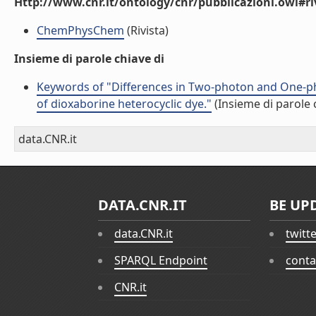
Http://www.cnr.it/ontology/cnr/pubblicazioni.owl#ri
ChemPhysChem
(Rivista)
Insieme di parole chiave di
Keywords of "Differences in Two-photon and One-ph
of dioxaborine heterocyclic dye."
(Insieme di parole 
data.CNR.it
DATA.CNR.IT
BE UP
data.CNR.it
twitt
SPARQL Endpoint
conta
CNR.it