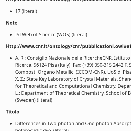
17 (literal)
Note
ISI Web of Science (WOS) (literal)
Http://www.cnr.it/ontology/cnr/pubblicazioni.owl#aff
A. R.: Consiglio Nazionale delle RicercheCNR, Istituto
Ricerca, 56124 Pisa (Italy), Fax: (+39) 050-315 2442 F.
Composti Organo Metallici (ICCOM-CNR), UoS di Pisa, A
X. Z.: State Key Laboratory of Crystal Materials, Shan
for Theoretical and Computational Chemistry, Depar
L.: Department of Theoretical Chemistry, School of 
(Sweden) (literal)
Titolo
Differences in Two-photon and One-photon Absorptio
heterocyclic dye. (literal)