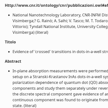
Http://www.cnr.it/ontology/cnr/pubblicazioni.owl#aff
National Nanotechnology Laboratory, CNR-INFM Distre
Visimberga;? G. Rainò; A. Salhi; V. Tasco; M. T. Todar
Vittorio); Tyndall National Institute, University Coll
Visimberga) (literal)
Titolo
Evidence of 'crossed' transitions in dots-in-a-well 
Abstract
In-plane absorption measurements were performed
setup on a Stranski-Krastanov InAs dots-in-a-well s
polarization dependence of quantum dot (QD) absorp
components and study them separately under reverse
the discrete spectral component gave evidence of an
continuous component was found to originate from e
state. (literal)