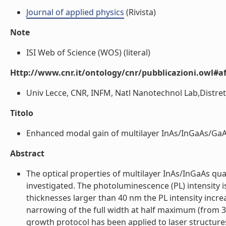
Journal of applied physics
(Rivista)
Note
ISI Web of Science (WOS) (literal)
Http://www.cnr.it/ontology/cnr/pubblicazioni.owl#aff
Univ Lecce, CNR, INFM, Natl Nanotechnol Lab,Distretto 
Titolo
Enhanced modal gain of multilayer InAs/InGaAs/GaAs
Abstract
The optical properties of multilayer InAs/InGaAs qu
investigated. The photoluminescence (PL) intensity i
thicknesses larger than 40 nm the PL intensity incre
narrowing of the full width at half maximum (from 33
growth protocol has been applied to laser structur