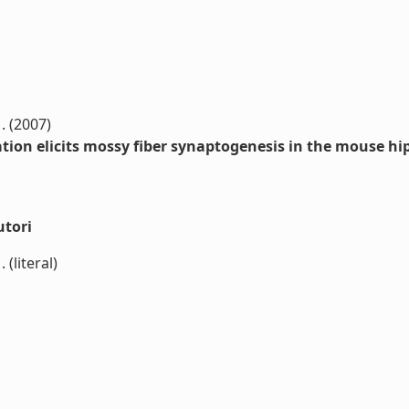
. (2007)
tion elicits mossy fiber synaptogenesis in the mouse 
utori
(literal)