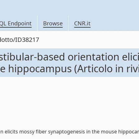
QL Endpoint
Browse
CNR.it
odotto/ID38217
ibular-based orientation elici
 hippocampus (Articolo in rivi
elicits mossy fiber synaptogenesis in the mouse hippocampus