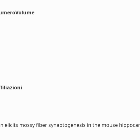
#numeroVolume
iliazioni
 elicits mossy fiber synaptogenesis in the mouse hippocam