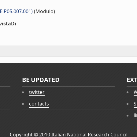
ME.P05.007.001)
(Modulo)
vistaDi
BE UPDATED
EX
twitter
W
contacts
S
l
Copyright © 2010
Italian National Research Council