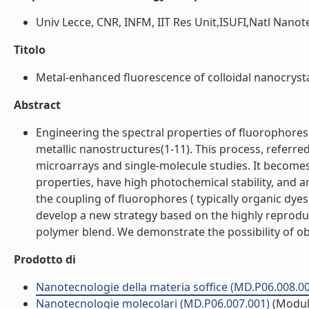
Univ Lecce, CNR, INFM, IIT Res Unit,ISUFI,Natl Nanotec
Titolo
Metal-enhanced fluorescence of colloidal nanocrystal
Abstract
Engineering the spectral properties of fluorophore
metallic nanostructures(1-11). This process, referre
microarrays and single-molecule studies. It become
properties, have high photochemical stability, and 
the coupling of fluorophores ( typically organic dyes
develop a new strategy based on the highly reproduc
polymer blend. We demonstrate the possibility of obt
Prodotto di
Nanotecnologie della materia soffice (MD.P06.008.0
Nanotecnologie molecolari (MD.P06.007.001)
(Modul