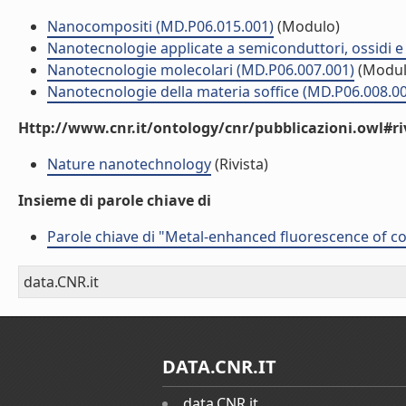
Nanocompositi (MD.P06.015.001)
(Modulo)
Nanotecnologie applicate a semiconduttori, ossidi e 
Nanotecnologie molecolari (MD.P06.007.001)
(Modul
Nanotecnologie della materia soffice (MD.P06.008.0
Http://www.cnr.it/ontology/cnr/pubblicazioni.owl#ri
Nature nanotechnology
(Rivista)
Insieme di parole chiave di
Parole chiave di "Metal-enhanced fluorescence of co
data.CNR.it
DATA.CNR.IT
data.CNR.it