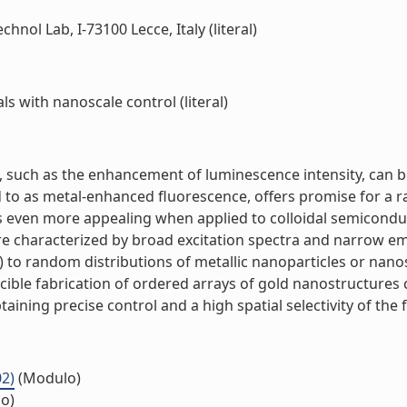
hnol Lab, I-73100 Lecce, Italy (literal)
s with nanoscale control (literal)
s, such as the enhancement of luminescence intensity, can 
d to as metal-enhanced fluorescence, offers promise for a r
s even more appealing when applied to colloidal semiconduc
are characterized by broad excitation spectra and narrow 
) to random distributions of metallic nanoparticles or nanos
ible fabrication of ordered arrays of gold nanostructures
aining precise control and a high spatial selectivity of the
02)
(Modulo)
o)