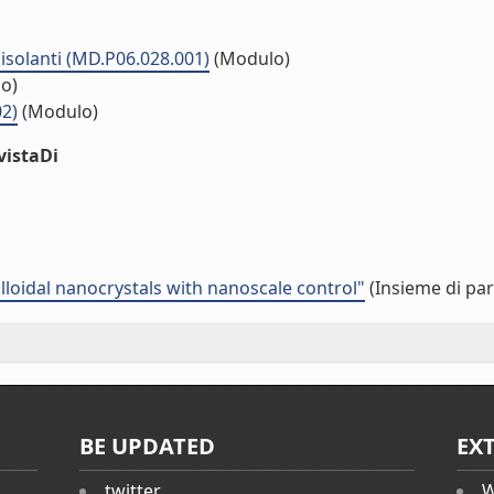
isolanti (MD.P06.028.001)
(Modulo)
o)
02)
(Modulo)
vistaDi
lloidal nanocrystals with nanoscale control"
(Insieme di par
BE UPDATED
EX
twitter
W