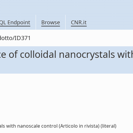
QL Endpoint
Browse
CNR.it
dotto/ID371
of colloidal nanocrystals with
with nanoscale control (Articolo in rivista) (literal)