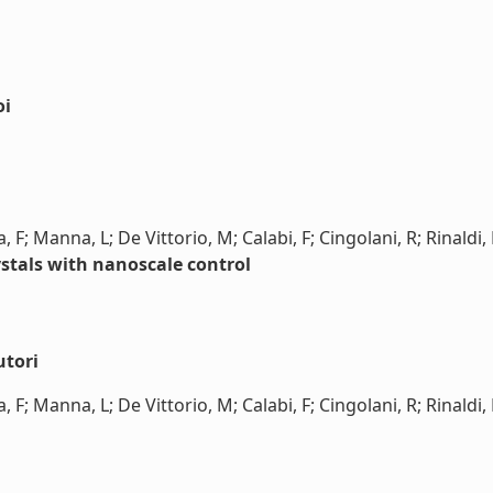
oi
 F; Manna, L; De Vittorio, M; Calabi, F; Cingolani, R; Rinaldi,
stals with nanoscale control
utori
F; Manna, L; De Vittorio, M; Calabi, F; Cingolani, R; Rinaldi, R