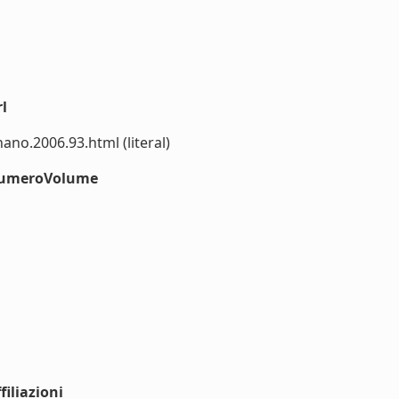
l
no.2006.93.html (literal)
#numeroVolume
iliazioni