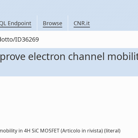
QL Endpoint
Browse
CNR.it
odotto/ID36269
prove electron channel mobili
ility in 4H SiC MOSFET (Articolo in rivista) (literal)