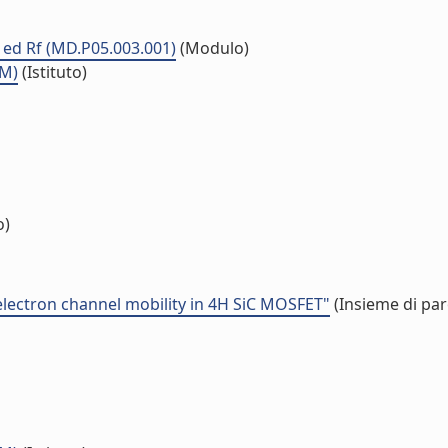
a ed Rf (MD.P05.003.001)
(Modulo)
MM)
(Istituto)
o)
electron channel mobility in 4H SiC MOSFET"
(Insieme di par