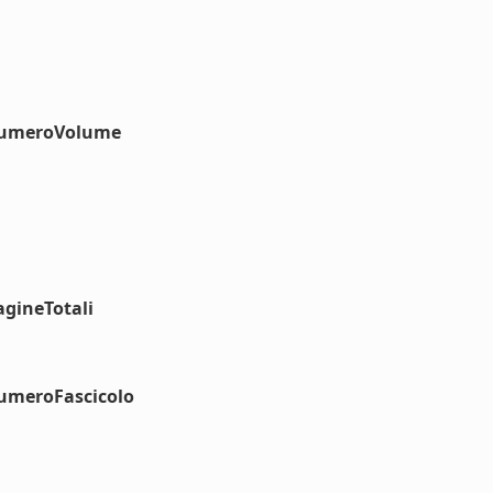
#numeroVolume
agineTotali
numeroFascicolo