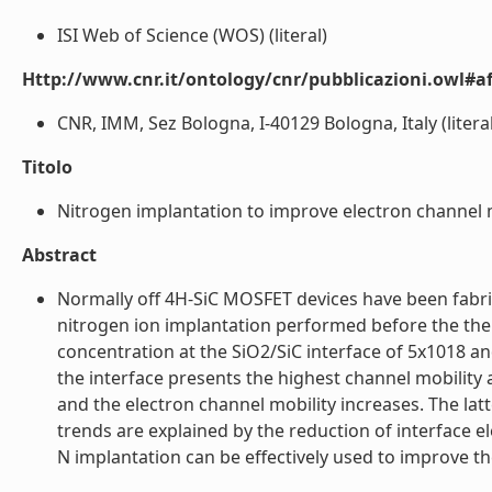
ISI Web of Science (WOS) (literal)
Http://www.cnr.it/ontology/cnr/pubblicazioni.owl#aff
CNR, IMM, Sez Bologna, I-40129 Bologna, Italy (literal
Titolo
Nitrogen implantation to improve electron channel mo
Abstract
Normally off 4H-SiC MOSFET devices have been fabric
nitrogen ion implantation performed before the th
concentration at the SiO2/SiC interface of 5x1018 
the interface presents the highest channel mobility 
and the electron channel mobility increases. The la
trends are explained by the reduction of interface 
N implantation can be effectively used to improve th