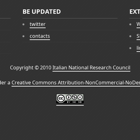
BE UPDATED
EX
twitter
W
contacts
S
l
Copyright © 2010
Italian National Research Council
der a
Creative Commons Attribution-NonCommercial-NoDeri