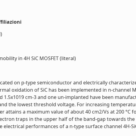
iliazioni
)
bility in 4H SiC MOSFET (literal)
ated on p-type semiconductor and electrically characterize
ermal oxidation of SiC has been implemented in n-channel 
and 1.5x1019 cm-3 and one un-implanted have been manufact
and the lowest threshold voltage. For increasing temperatur
tter attains a maximum value of about 40 cm2/Vs at 200 °C f
electron traps in the upper half of the band-gap towards t
e electrical performances of a n-type surface channel 4H-SiC