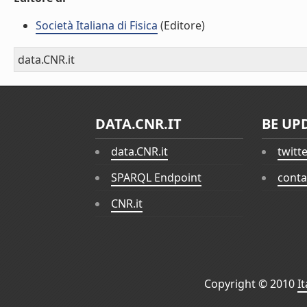
Società Italiana di Fisica
(Editore)
data.CNR.it
DATA.CNR.IT
BE UP
data.CNR.it
twitt
SPARQL Endpoint
conta
CNR.it
Copyright © 2010
I