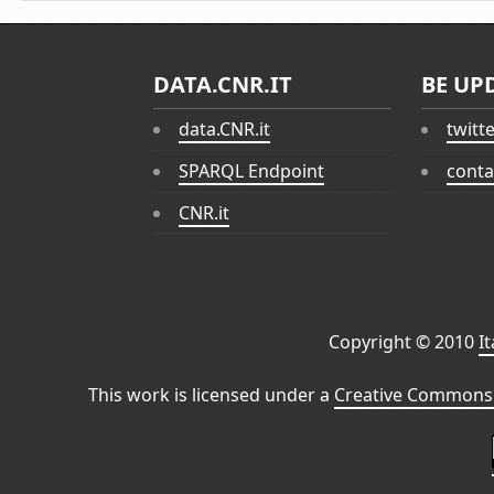
DATA.CNR.IT
BE UP
data.CNR.it
twitt
SPARQL Endpoint
conta
CNR.it
Copyright © 2010
I
This work is licensed under a
Creative Commons 