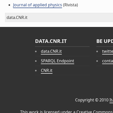
Journal of applied physics
(Rivista)
data.CNR.it
DATA.CNR.IT
BE UP
data.CNR.it
twitt
SPARQL Endpoint
conta
CNR.it
Copyright © 2010
I
This work is licensed under a
Creative Commons 