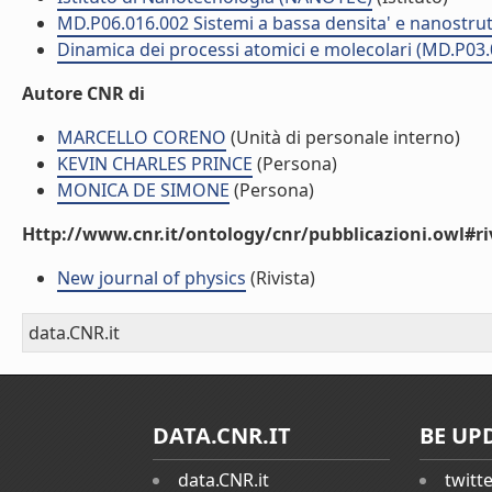
MD.P06.016.002 Sistemi a bassa densita' e nanostrut
Dinamica dei processi atomici e molecolari (MD.P03.
Autore CNR di
MARCELLO CORENO
(Unità di personale interno)
KEVIN CHARLES PRINCE
(Persona)
MONICA DE SIMONE
(Persona)
Http://www.cnr.it/ontology/cnr/pubblicazioni.owl#ri
New journal of physics
(Rivista)
data.CNR.it
DATA.CNR.IT
BE UP
data.CNR.it
twitt