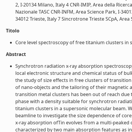
2, I-20134 Milano, Italy 4 CNR-IMIP, Area della Ricerc
Nazionale TASC CNR-INFM, Area Science Park, I-34012 
34012 Trieste, Italy 7 Sincrotrone Trieste SCpA, Area Sc
Titolo
Core level spectroscopy of free titanium clusters in 
Abstract
Synchrotron radiation x-ray absorption spectroscopy
local electronic structure and chemical status of bu
the study of size effects in free clusters of trans
of nano-objects and the tailoring of their magnetic a
transition metal clusters has been out of reach due t
phase with a density suitable for synchrotron radia
titanium clusters in a supersonic molecular beam. W
beamline to investigate the size dependence of core l
x-ray absorption ofTin evolves from a multi-peaked 
characterized by two main absorption features as in 