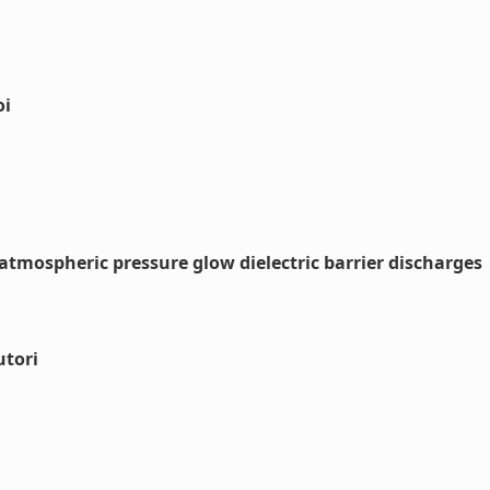
oi
atmospheric pressure glow dielectric barrier discharges
utori