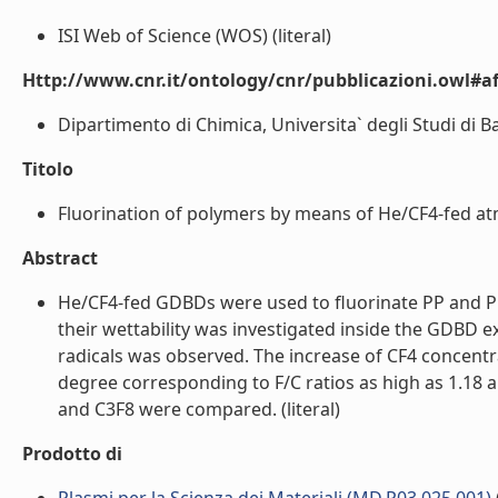
ISI Web of Science (WOS) (literal)
Http://www.cnr.it/ontology/cnr/pubblicazioni.owl#aff
Dipartimento di Chimica, Universita` degli Studi di Bar
Titolo
Fluorination of polymers by means of He/CF4-fed atmo
Abstract
He/CF4-fed GDBDs were used to fluorinate PP and PE
their wettability was investigated inside the GDBD e
radicals was observed. The increase of CF4 concentra
degree corresponding to F/C ratios as high as 1.18 a
and C3F8 were compared. (literal)
Prodotto di