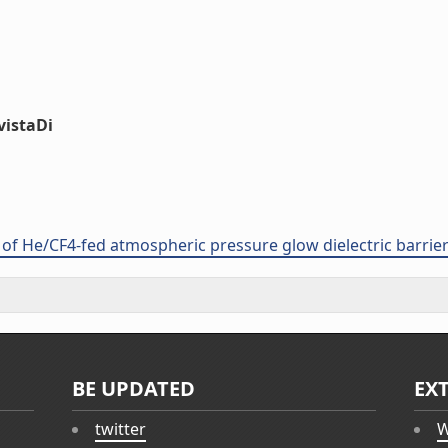
vistaDi
 of He/CF4-fed atmospheric pressure glow dielectric barrie
BE UPDATED
EX
twitter
W