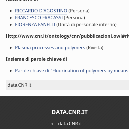
RICCARDO D'AGOSTINO
(Persona)
FRANCESCO FRACASSI
(Persona)
FIORENZA FANELLI
(Unità di personale interno)
Http://www.cnr.it/ontology/cnr/pubblicazioni.owl#ri
Plasma processes and polymers
(Rivista)
Insieme di parole chiave di
Parole chiave di "Fluorination of polymers by means
data.CNR.it
DATA.CNR.IT
data.CNR.it