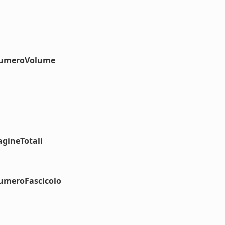
#numeroVolume
agineTotali
numeroFascicolo