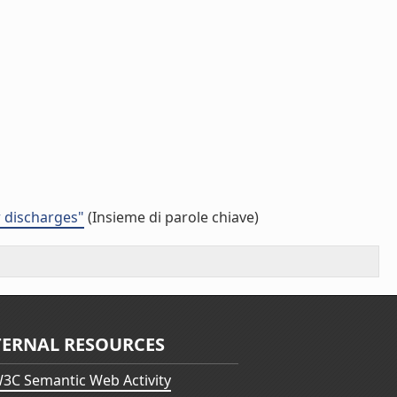
r discharges"
(Insieme di parole chiave)
TERNAL RESOURCES
3C Semantic Web Activity