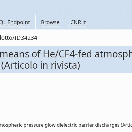
QL Endpoint
Browse
CNR.it
odotto/ID34234
y means of He/CF4-fed atmosph
(Articolo in rivista)
pheric pressure glow dielectric barrier discharges (Articolo