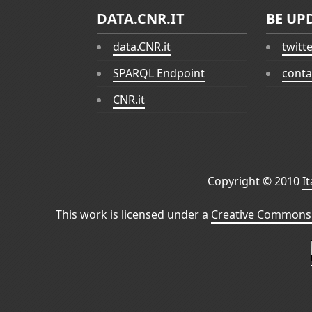
DATA.CNR.IT
BE UP
data.CNR.it
twitt
SPARQL Endpoint
conta
CNR.it
Copyright © 2010
I
This work is licensed under a
Creative Commons 