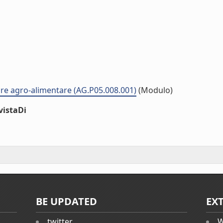
ore agro-alimentare (AG.P05.008.001)
(Modulo)
vistaDi
BE UPDATED
EX
twitter
W