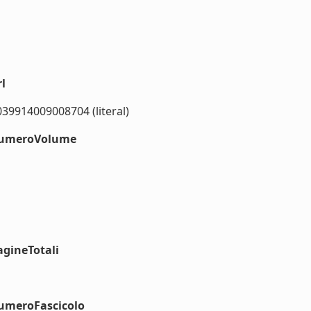
l
039914009008704 (literal)
#numeroVolume
agineTotali
numeroFascicolo