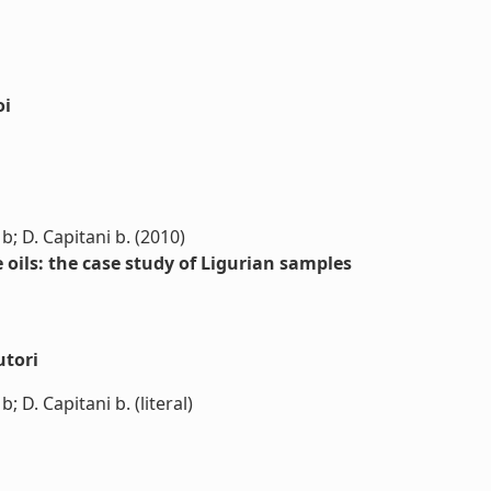
oi
b; D. Capitani b. (2010)
ils: the case study of Ligurian samples
utori
 D. Capitani b. (literal)