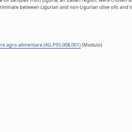
e oil samples from Liguria, an Italian region, were chosen
riminate between Ligurian and non-Ligurian olive oils and to 
ore agro-alimentare (AG.P05.008.001)
(Modulo)