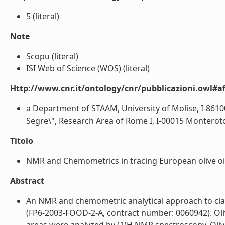
5 (literal)
Note
Scopu (literal)
ISI Web of Science (WOS) (literal)
Http://www.cnr.it/ontology/cnr/pubblicazioni.owl#aff
a Department of STAAM, University of Molise, I-861
Segre\", Research Area of Rome I, I-00015 Monteroton
Titolo
NMR and Chemometrics in tracing European olive oils:
Abstract
An NMR and chemometric analytical approach to class
(FP6-2003-FOOD-2-A, contract number: 0060942). Oli