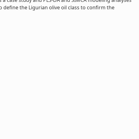
 as a case study and PLS-DA and SIMCA modeling analyses
define the Ligurian olive oil class to confirm the