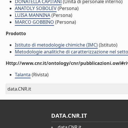
DONATELLA CAPITANI
(Unità di personale interno)
ANATOLY SOBOLEV
(Persona)
LUISA MANNINA
(Persona)
MARCO GOBBINO
(Persona)
Prodotto
Istituto di metodologie chimiche (IMC)
(Istituto)
Metodologie analitiche di caratterizzazione nel sett
Http://www.cnr.it/ontology/cnr/pubblicazioni.owl#ri
Talanta
(Rivista)
data.CNR.it
DATA.CNR.IT
data.CNR.it