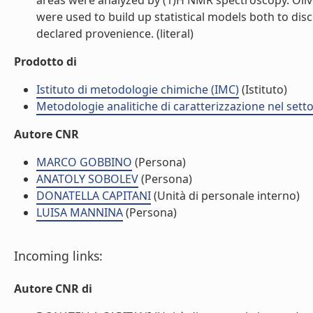
areas were analyzed by (1)H NMR spectroscopy. Oliv
were used to build up statistical models both to disc
declared provenience. (literal)
Prodotto di
Istituto di metodologie chimiche (IMC)
(Istituto)
Metodologie analitiche di caratterizzazione nel sett
Autore CNR
MARCO GOBBINO
(Persona)
ANATOLY SOBOLEV
(Persona)
DONATELLA CAPITANI
(Unità di personale interno)
LUISA MANNINA
(Persona)
Incoming links:
Autore CNR di