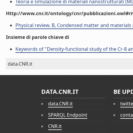
Teoria e simulazione di materiali nanostrutturati (M
Http://www.cnr.it/ontology/cnr/pubblicazioni.owl#ri
Physical review. B, Condensed matter and materials 
Insieme di parole chiave di
Keywords of "Density-functional study of the Cr-8 a
data.CNR.it
DATA.CNR.IT
BE UP
data.CNR.it
twitt
SPARQL Endpoint
conta
CNR.it