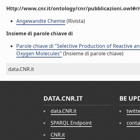
Http://www.cnr.it/ontology/cnr/pubblicazioni.owl#ri
Angewandte Chemie
(Rivista)
Insieme di parole chiave di
Parole chiave di "Selective Production of Reactive 
Oxygen Molecules"
(Insieme di parole chiave)
data.CNR.it
DATA.CNR.IT
BE UP
data.CNR.it
twitt
SPARQL Endpoint
conta
CNR.it