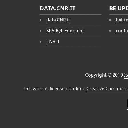
DATA.CNR.IT
BE UP
data.CNR.it
twitt
SPARQL Endpoint
conta
CNR.it
Copyright © 2010
I
This work is licensed under a
Creative Commons 