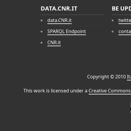
DATA.CNR.IT
BE UP
data.CNR.it
twitt
SPARQL Endpoint
conta
CNR.it
Copyright © 2010
I
This work is licensed under a
Creative Commons 