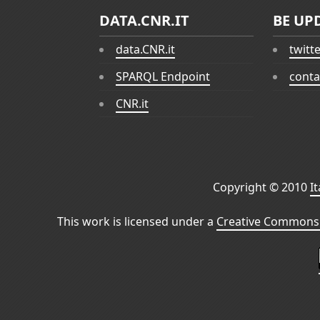
DATA.CNR.IT
BE UP
data.CNR.it
twitt
SPARQL Endpoint
conta
CNR.it
Copyright © 2010
I
This work is licensed under a
Creative Commons 