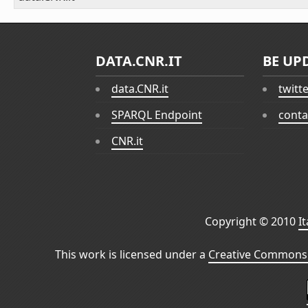
DATA.CNR.IT
BE UP
data.CNR.it
twitt
SPARQL Endpoint
conta
CNR.it
Copyright © 2010
I
This work is licensed under a
Creative Commons 