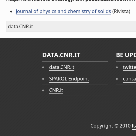
Journal of physics and chemistry of solids
(Rivista)
data.CNR.it
DATA.CNR.IT
BE UP
data.CNR.it
twitt
SPARQL Endpoint
conta
CNR.it
Copyright © 2010
I