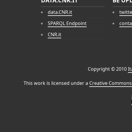
DATA.CNR.IT
BE UP
data.CNR.it
twitt
SPARQL Endpoint
conta
CNR.it
Copyright © 2010
I
This work is licensed under a
Creative Commons 