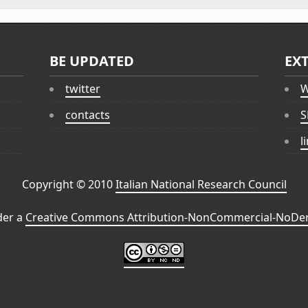
BE UPDATED
EX
twitter
W
contacts
S
l
Copyright © 2010
Italian National Research Council
der a
Creative Commons Attribution-NonCommercial-NoDeri