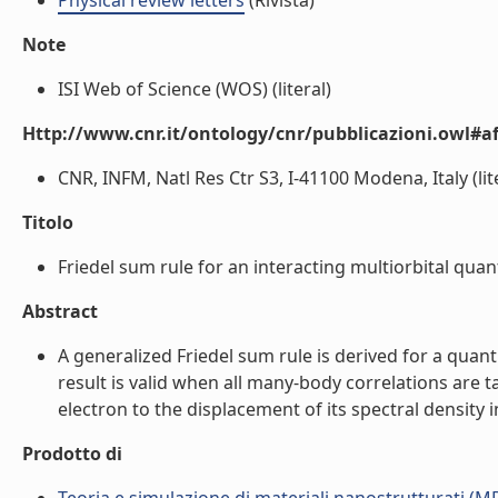
Physical review letters
(Rivista)
Note
ISI Web of Science (WOS) (literal)
Http://www.cnr.it/ontology/cnr/pubblicazioni.owl#aff
CNR, INFM, Natl Res Ctr S3, I-41100 Modena, Italy (lit
Titolo
Friedel sum rule for an interacting multiorbital quant
Abstract
A generalized Friedel sum rule is derived for a quan
result is valid when all many-body correlations are t
electron to the displacement of its spectral density in
Prodotto di