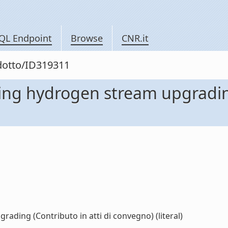
QL Endpoint
Browse
CNR.it
odotto/ID319311
ng hydrogen stream upgrading 
ding (Contributo in atti di convegno) (literal)