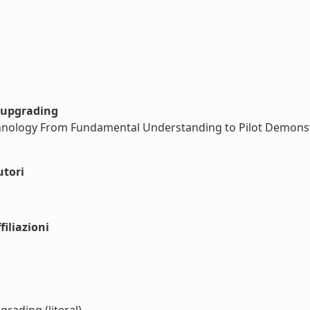
 upgrading
hnology From Fundamental Understanding to Pilot Demonst
utori
iliazioni