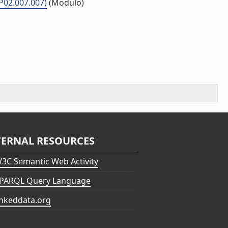
P02.007.007)
(Modulo)
TERNAL RESOURCES
3C Semantic Web Activity
PARQL Query Language
inkeddata.org