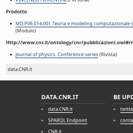
Prodotto
MD.P06.014.001 Teoria e modeling computazionale di
(Modulo)
Http://www.cnr.it/ontology/cnr/pubblicazioni.owl#ri
Journal of physics. Conference series
(Rivista)
data.CNR.it
DATA.CNR.IT
BE UP
data.CNR.it
twitt
SPARQL Endpoint
conta
CNR.it