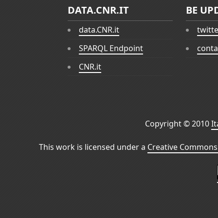
DATA.CNR.IT
BE UP
data.CNR.it
twitt
SPARQL Endpoint
conta
CNR.it
Copyright © 2010
I
This work is licensed under a
Creative Commons 