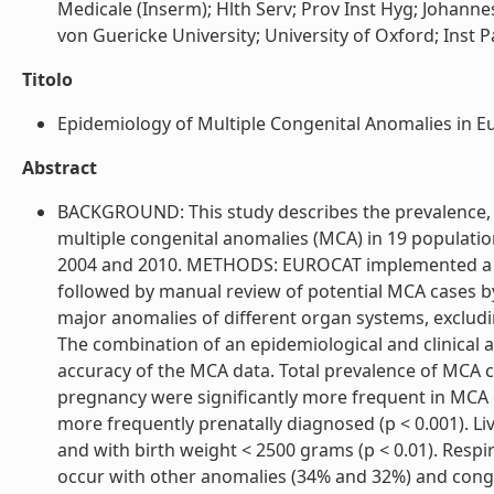
Medicale (Inserm); Hlth Serv; Prov Inst Hyg; Johanne
von Guericke University; University of Oxford; Inst Pa
Titolo
Epidemiology of Multiple Congenital Anomalies in Eu
Abstract
BACKGROUND: This study describes the prevalence, 
multiple congenital anomalies (MCA) in 19 populati
2004 and 2010. METHODS: EUROCAT implemented a co
followed by manual review of potential MCA cases b
major anomalies of different organ systems, excl
The combination of an epidemiological and clinical a
accuracy of the MCA data. Total prevalence of MCA c
pregnancy were significantly more frequent in MCA 
more frequently prenatally diagnosed (p < 0.001). L
and with birth weight < 2500 grams (p < 0.01). Respi
occur with other anomalies (34% and 32%) and congen