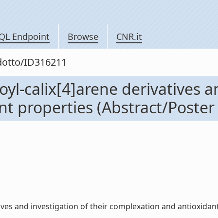
QL Endpoint
Browse
CNR.it
odotto/ID316211
l-calix[4]arene derivatives an
t properties (Abstract/Poster 
es and investigation of their complexation and antioxidant p