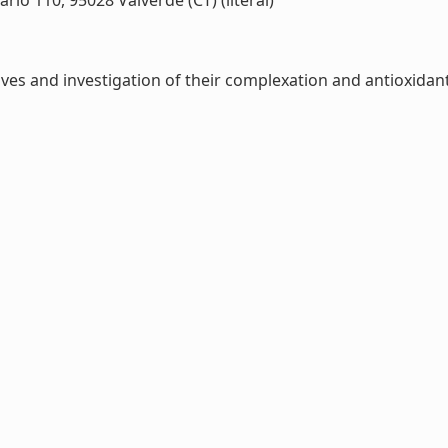
rio 110, 95028 Valverde (CT) (literal)
ves and investigation of their complexation and antioxidant 