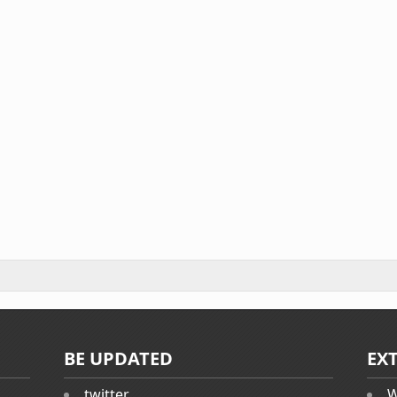
BE UPDATED
EX
twitter
W