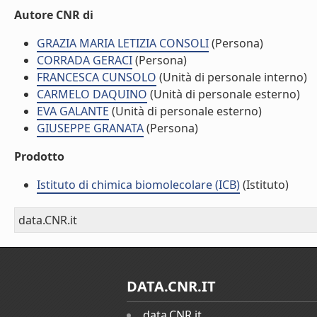
Autore CNR di
GRAZIA MARIA LETIZIA CONSOLI
(Persona)
CORRADA GERACI
(Persona)
FRANCESCA CUNSOLO
(Unità di personale interno)
CARMELO DAQUINO
(Unità di personale esterno)
EVA GALANTE
(Unità di personale esterno)
GIUSEPPE GRANATA
(Persona)
Prodotto
Istituto di chimica biomolecolare (ICB)
(Istituto)
data.CNR.it
DATA.CNR.IT
data.CNR.it