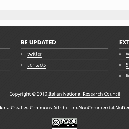
BE UPDATED
EX
twitter
W
contacts
S
l
Copyright © 2010
Italian National Research Council
der a
Creative Commons Attribution-NonCommercial-NoDeri