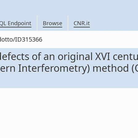
QL Endpoint
Browse
CNR.it
odotto/ID315366
efects of an original XVI cen
tern Interferometry) method (C