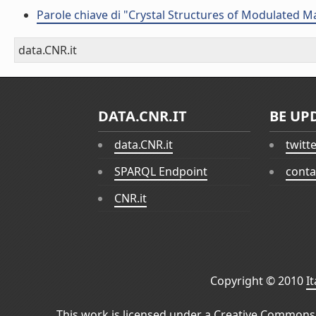
Parole chiave di "Crystal Structures of Modulated M
data.CNR.it
DATA.CNR.IT
BE UP
data.CNR.it
twitt
SPARQL Endpoint
conta
CNR.it
Copyright © 2010
I
This work is licensed under a
Creative Commons 