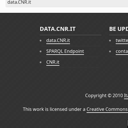
data.CNR.it
DATA.CNR.IT
BE UP
data.CNR.it
twitt
SPARQL Endpoint
conta
CNR.it
Copyright © 2010
I
This work is licensed under a
Creative Commons 