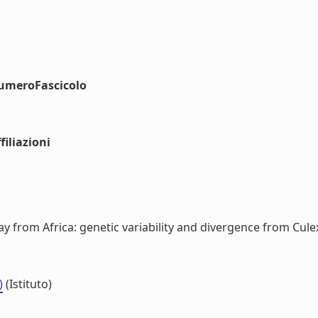
numeroFascicolo
iliazioni
from Africa: genetic variability and divergence from Culex pi
)
(Istituto)