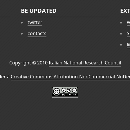
BE UPDATED
EX
twitter
W
contacts
S
l
Copyright © 2010
Italian National Research Council
der a
Creative Commons Attribution-NonCommercial-NoDeri