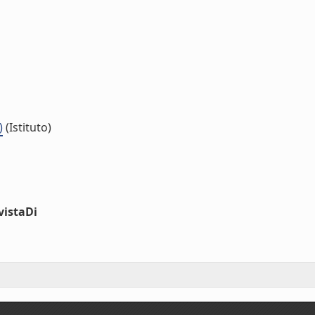
)
(Istituto)
vistaDi