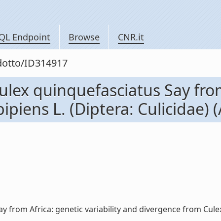
QL Endpoint
Browse
CNR.it
odotto/ID314917
ulex quinquefasciatus Say from 
iens L. (Diptera: Culicidae) (Ar
from Africa: genetic variability and divergence from Culex pipi