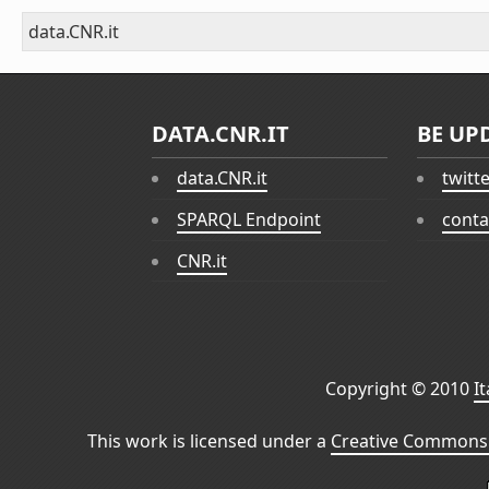
data.CNR.it
DATA.CNR.IT
BE UP
data.CNR.it
twitt
SPARQL Endpoint
conta
CNR.it
Copyright © 2010
I
This work is licensed under a
Creative Commons 