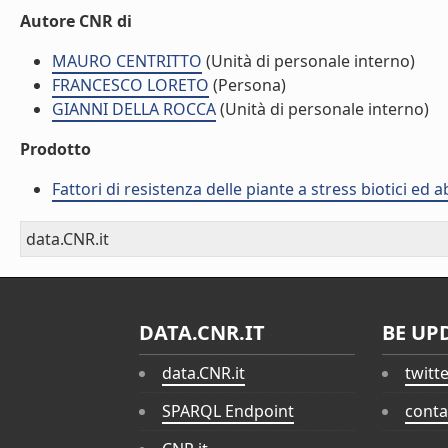
Autore CNR di
MAURO CENTRITTO
(Unità di personale interno)
FRANCESCO LORETO
(Persona)
GIANNI DELLA ROCCA
(Unità di personale interno)
Prodotto
Fattori di resistenza delle piante a stress biotici ed 
data.CNR.it
DATA.CNR.IT
BE UP
data.CNR.it
twitt
SPARQL Endpoint
conta