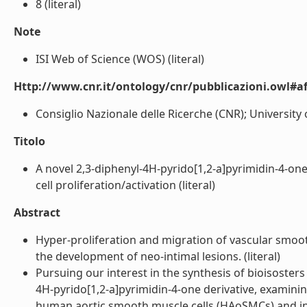
8 (literal)
Note
ISI Web of Science (WOS) (literal)
Http://www.cnr.it/ontology/cnr/pubblicazioni.owl#aff
Consiglio Nazionale delle Ricerche (CNR); University of
Titolo
A novel 2,3-diphenyl-4H-pyrido[1,2-a]pyrimidin-4-one
cell proliferation/activation (literal)
Abstract
Hyper-proliferation and migration of vascular smooth
the development of neo-intimal lesions. (literal)
Pursuing our interest in the synthesis of bioisosters
4H-pyrido[1,2-a]pyrimidin-4-one derivative, examining 
human aortic smooth muscle cells (HAoSMCs) and in h