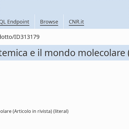
QL Endpoint
Browse
CNR.it
odotto/ID313179
stemica e il mondo molecolare (A
re (Articolo in rivista) (literal)