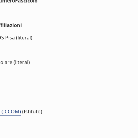
numeroFascicolo
iliazioni
 Pisa (literal)
lare (literal)
s (ICCOM)
(Istituto)