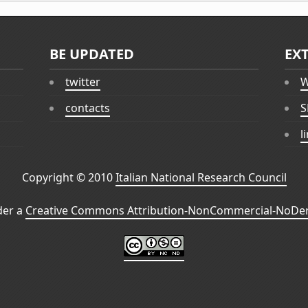
BE UPDATED
EX
twitter
W
contacts
S
l
Copyright © 2010
Italian National Research Council
der a
Creative Commons Attribution-NonCommercial-NoDeri